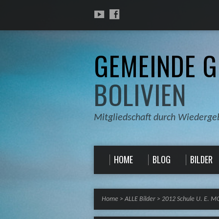
GEMEINDE G
BOLIVIEN
Mitgliedschaft durch Wiederge
HOME
BLOG
BILDER
Home
>
ALLE Bilder
>
2012 Schule U. E. 