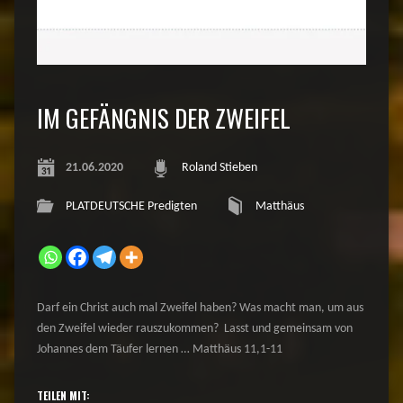
IM GEFÄNGNIS DER ZWEIFEL
21.06.2020
Roland Stieben
PLATDEUTSCHE Predigten
Matthäus
Darf ein Christ auch mal Zweifel haben? Was macht man, um aus
den Zweifel wieder rauszukommen? Lasst und gemeinsam von
Johannes dem Täufer lernen … Matthäus 11,1-11
TEILEN MIT: