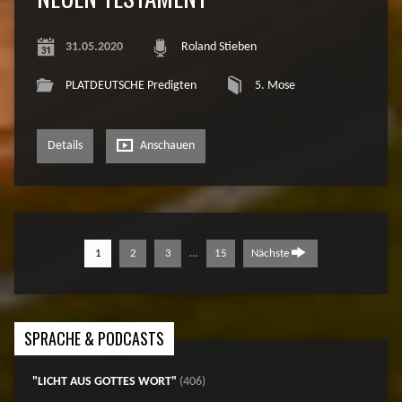
31.05.2020
Roland Stieben
PLATDEUTSCHE Predigten
5. Mose
Details
Anschauen
…
1
2
3
15
Nächste
SPRACHE & PODCASTS
"LICHT AUS GOTTES WORT"
(406)