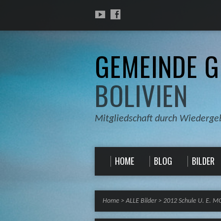
GEMEINDE G
BOLIVIEN
Mitgliedschaft durch Wiederge
HOME
BLOG
BILDER
Home
>
ALLE Bilder
>
2012 Schule U. E. 