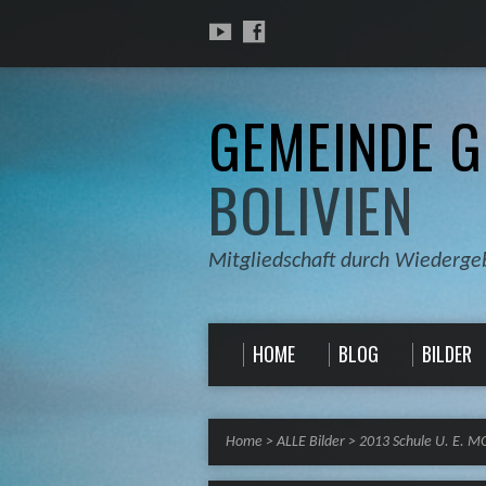
GEMEINDE G
BOLIVIEN
Mitgliedschaft durch Wiederge
HOME
BLOG
BILDER
Home
>
ALLE Bilder
>
2013 Schule U. E. 