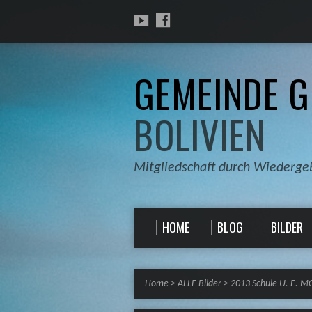
GEMEINDE G
BOLIVIEN
Mitgliedschaft durch Wiederge
HOME
BLOG
BILDER
Home
>
ALLE Bilder
>
2013 Schule U. E. 