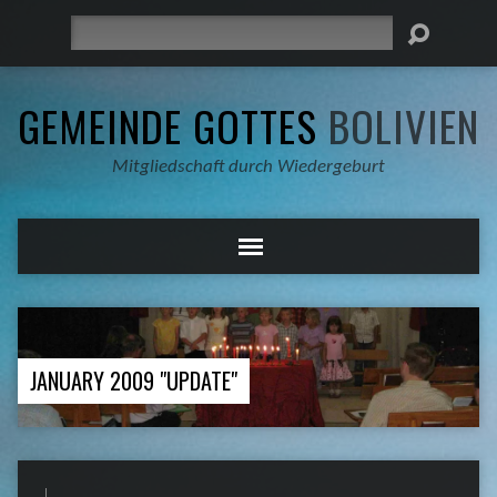
Suche
GEMEINDE GOTTES
BOLIVIEN
Mitgliedschaft durch Wiedergeburt
JANUARY 2009 "UPDATE"