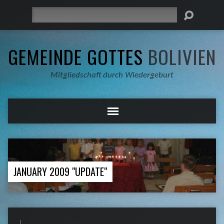
Suche
GEMEINDE GOTTES
BOLIVIEN
Mitgliedschaft durch Wiedergeburt
JANUARY 2009 "UPDATE"