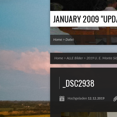
JANUARY 2009 "UPD
Home
>
Datei
Home
>
ALLE Bilder
>
2019 U. E. Monte Si
_DSC2938
Hochgeladen
12.12.2019