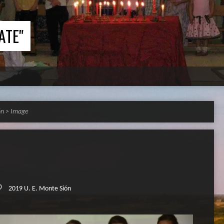
ATE"
ón
>
Image
2019 U. E. Monte Sión