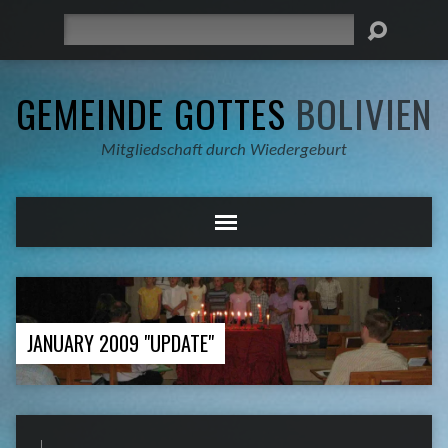
Suche
GEMEINDE GOTTES
BOLIVIEN
Mitgliedschaft durch Wiedergeburt
JANUARY 2009 "UPDATE"