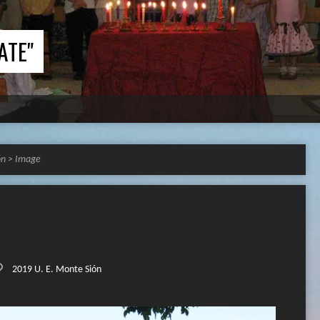
ATE"
ón
>
Image
2019 U. E. Monte Sión