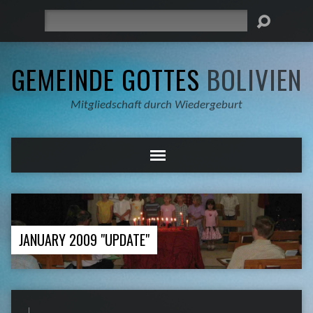
Suche
GEMEINDE GOTTES
BOLIVIEN
Mitgliedschaft durch Wiedergeburt
JANUARY 2009 "UPDATE"