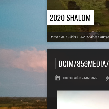
2020 SHALOM
Home
>
ALLE Bilder
>
2020 Shalom
>
Image
DCIM/859MEDIA/D
Hochgeladen
25.02.2020