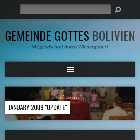
Suche
GEMEINDE GOTTES
BOLIVIEN
Mitgliedschaft durch Wiedergeburt
JANUARY 2009 "UPDATE"