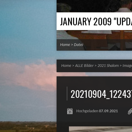
JANUARY 2009 "UPD
Home
>
Datei
Home
>
ALLE Bilder
>
2021 Shalom
>
Imag
20210904_12243
Hochgeladen
07.09.2021