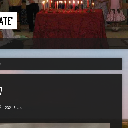
ATE"
e
7
2021 Shalom