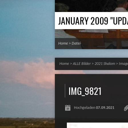
JANUARY 2009 "UPD
Home
>
Datei
Home
>
ALLE Bilder
>
2021 Shalom
>
Imag
IMG_9821
Hochgeladen
07.09.2021