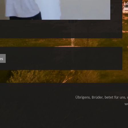
es
Übrigens, Brüder, betet für uns, 
we