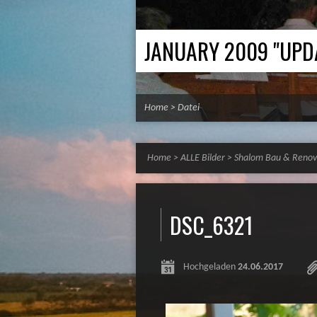
JANUARY 2009 "UPD
Home
>
Datei
Home
>
ALLE Bilder
>
Shalom Bau & Renov
DSC_6321
Hochgeladen
24.06.2017