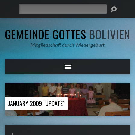
Suche
GEMEINDE GOTTES
BOLIVIEN
Mitgliedschaft durch Wiedergeburt
JANUARY 2009 "UPDATE"