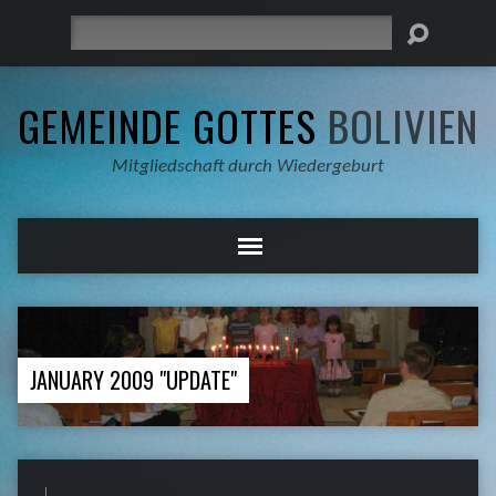
Suche
GEMEINDE GOTTES
BOLIVIEN
Mitgliedschaft durch Wiedergeburt
JANUARY 2009 "UPDATE"