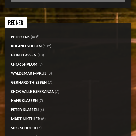
REDNER
PETER ENS
(406)
ROLAND STIEBEN
(102)
HEIN KLASSEN
(10)
CHOR SHALOM
(9)
WALDEMAR MAKUS
(8)
GERHARD THIESSEN
(7)
CHOR VALLE ESPERANZA
(7)
HANS KLASSEN
(7)
PETER KLASSEN
(6)
MARTIN KEHLER
(6)
SIEG SCHULER
(5)