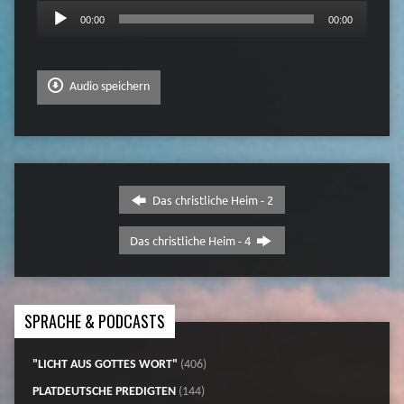
Audio-
00:00
00:00
Player
Audio speichern
Das christliche Heim - 2
Das christliche Heim - 4
SPRACHE & PODCASTS
"LICHT AUS GOTTES WORT"
(406)
PLATDEUTSCHE PREDIGTEN
(144)