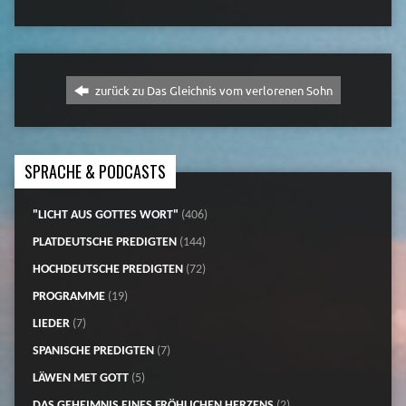
zurück zu Das Gleichnis vom verlorenen Sohn
SPRACHE & PODCASTS
"LICHT AUS GOTTES WORT"
(406)
PLATDEUTSCHE PREDIGTEN
(144)
HOCHDEUTSCHE PREDIGTEN
(72)
PROGRAMME
(19)
LIEDER
(7)
SPANISCHE PREDIGTEN
(7)
LÄWEN MET GOTT
(5)
DAS GEHEIMNIS EINES FRÖHLICHEN HERZENS
(2)