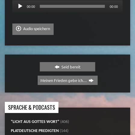
Audio-
00:00
00:00
Player
Audio speichern
Seid bereit
Meinen Frieden gebe ich…
SPRACHE & PODCASTS
"LICHT AUS GOTTES WORT"
(406)
PLATDEUTSCHE PREDIGTEN
(144)