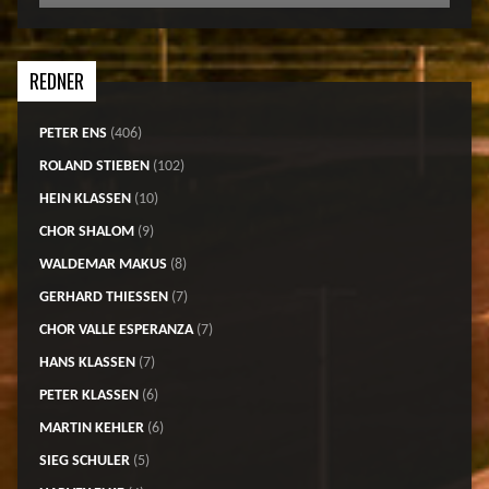
REDNER
PETER ENS
(406)
ROLAND STIEBEN
(102)
HEIN KLASSEN
(10)
CHOR SHALOM
(9)
WALDEMAR MAKUS
(8)
GERHARD THIESSEN
(7)
CHOR VALLE ESPERANZA
(7)
HANS KLASSEN
(7)
PETER KLASSEN
(6)
MARTIN KEHLER
(6)
SIEG SCHULER
(5)